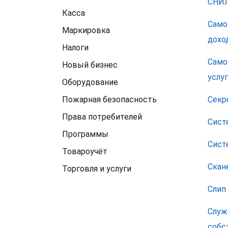
СНИ
Касса
Само
Маркировка
дохо
Налоги
Само
Новый бизнес
услу
Оборудование
Пожарная безопасность
Секр
Права потребителей
Сист
Программы
Сист
Товароучёт
Скан
Торговля и услуги
Слип
Служ
собс