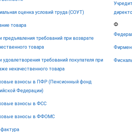
Учредит
иальная оценка условий труда (СОУТ)
директо
Ф
ание товара
Федерал
и предъявления требований при возврате
чественного товара
Фирмен
и удовлетворения требований покупателя при
Фискал
аже некачественного товара
ховые взносы в ПФР (Пенсионный фонд
ийской Федерации)
ховые взносы в ФСС
ховые взносы в ФФОМС
-фактура