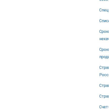
Спец
Спис
Срок
нека
Срок
прод
Стра
Росс
Стра
Стра
Счет