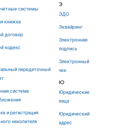
Э
учётные системы
ЭДО
я книжка
Эквайринг
й договор
Электронная
й кодекс
подпись
Электронный
сальный передаточный
чек
нт
Ю
нная система
Юридические
бложения
лица
ка и регистрация
Юридический
ного накопителя
адрес