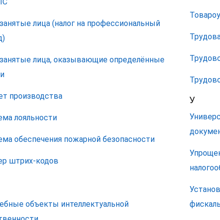
ЛС
Товаро
занятые лица (налог на профессиональный
Трудова
д)
Трудово
занятые лица, оказывающие определённые
ги
Трудово
ет производства
У
Универ
ема лояльности
докуме
ема обеспечения пожарной безопасности
Упроще
ер штрих-кодов
налогоо
Установ
ебные объекты интеллектуальной
фискаль
твенности