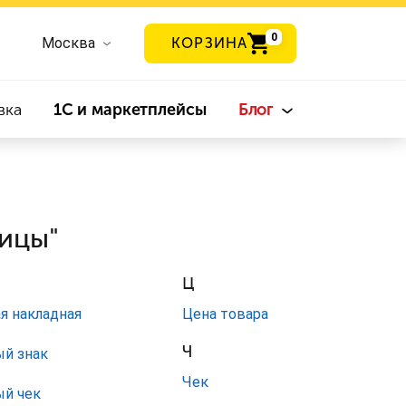
0
Москва
КОРЗИНА
вка
1С и маркетплейсы
Блог
ницы"
Ц
я накладная
Цена товара
Ч
й знак
Чек
ый чек