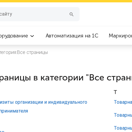
орудование
Автоматизация на 1С
Маркиро
тегория:Все страницы
раницы в категории "Все стра
Т
изиты организации и индивидуального
Товарна
принимателя
Товарны
Товарн