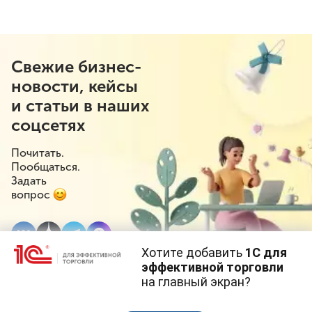
Свежие бизнес-
новости, кейсы
и статьи в наших
соцсетях
Почитать.
Пообщаться.
Задать
вопрос
Хотите добавить
1С для
эффективной торговли
на главный экран?
Cайт использует
cookie-файлы
(файлы с данными о прошлых
посещениях сайта).
Продолжая использовать наш сайт, вы даете согласие на