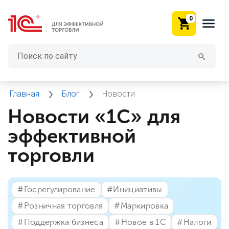
0
Главная
Блог
Новости
Новости «1С» для
эффективной
торговли
#⁣Госрегулирование
#⁣Инициативы
#⁣Розничная торговля
#⁣Маркировка
#⁣Поддержка бизнеса
#⁣Новое в 1С
#⁣Налоги