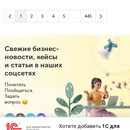
Предыдущая страница
Следующая 
1
2
3
4
5
...
445
(текущая страница)
Свежие бизнес-
новости, кейсы
и статьи в наших
соцсетях
Почитать.
Пообщаться.
Задать
вопрос
Хотите добавить
1С для