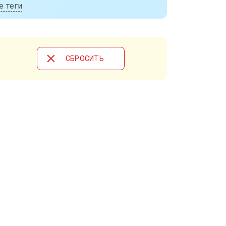
е теги
CБРОСИТЬ