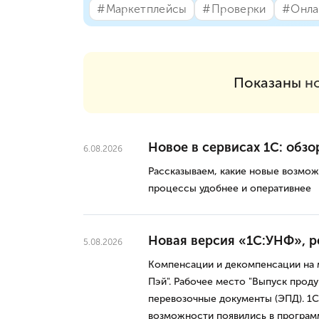
#⁣Маркетплейсы
#⁣Проверки
#⁣Онла
Показаны
н
Новое в сервисах 1С: обзо
6.08.2026
Рассказываем, какие новые возмож
процессы удобнее и оперативнее
Новая версия «1С:УНФ», ред
5.08.2026
Компенсации и декомпенсации на 
Пэй". Рабочее место "Выпуск прод
перевозочные документы (ЭПД). 1С
возможности появились в програ