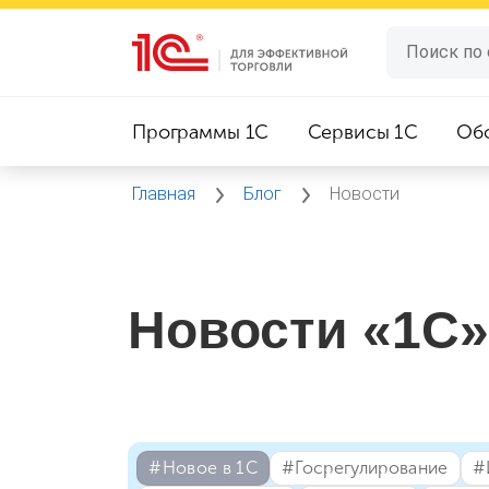
Программы 1C
Сервисы 1C
Об
Главная
Блог
Новости
Новости «1С»
#⁣Новое в 1С
#⁣Госрегулирование
#