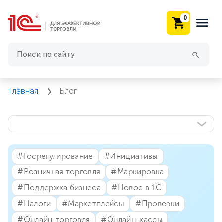
0
Главная
Блог
#⁣Госрегулирование
#⁣Инициативы
#⁣Розничная торговля
#⁣Маркировка
#⁣Поддержка бизнеса
#⁣Новое в 1С
#⁣Налоги
#⁣Маркетплейсы
#⁣Проверки
#⁣Онлайн-торговля
#⁣Онлайн-кассы