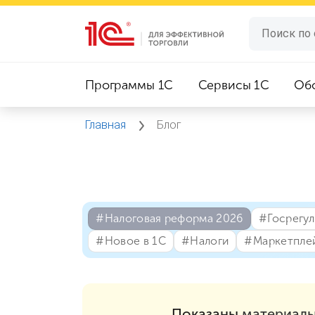
Программы 1C
Сервисы 1C
Об
Главная
Блог
#⁣Налоговая реформа 2026
#⁣Госрегу
#⁣Новое в 1С
#⁣Налоги
#⁣Маркетпле
Показаны
материалы