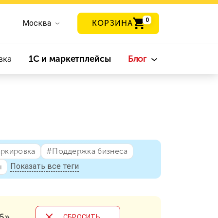
0
Москва
КОРЗИНА
вка
1С и маркетплейсы
Блог
аркировка
#⁣Поддержка бизнеса
Показать все теги
ы
6»
CБРОСИТЬ