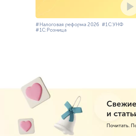
#⁣Налоговая реформа 2026
#⁣1С:УНФ
#⁣1С:Розница
Свежие
и стать
Почитать. П