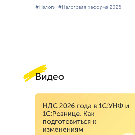
#⁣Налоги
#⁣Налоговая реформа 2026
Видео
НДС 2026 года в 1С:УНФ и
1С:Рознице. Как
подготовиться к
изменениям