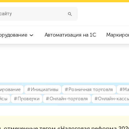
орудование
Автоматизация на 1С
Маркиро
лирование
#⁣Инициативы
#⁣Розничная торговля
#⁣М
йсы
#⁣Проверки
#⁣Онлайн-торговля
#⁣Онлайн-касс
, отмеченные тегом «Налоговая реформа 202