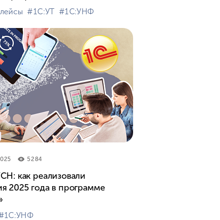
плейсы
#⁣1С:УТ
#⁣1С:УНФ
2025
5284
СН: как реализовали
я 2025 года в программе
»
#⁣1С:УНФ