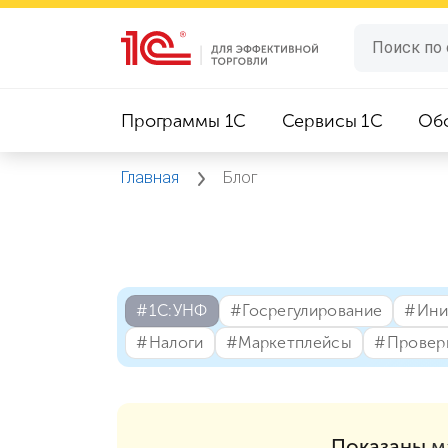
Программы 1C
Сервисы 1C
Об
Главная
Блог
#⁣1С:УНФ
#⁣Госрегулирование
#⁣Ин
#⁣Налоги
#⁣Маркетплейсы
#⁣Провер
Показаны
м