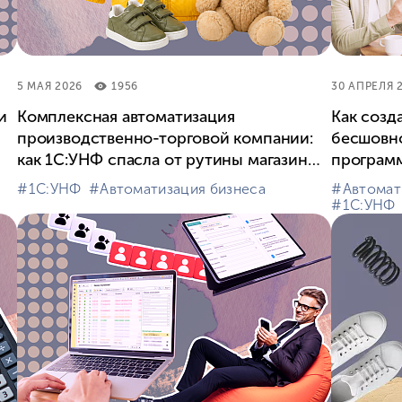
5 МАЯ 2026
1956
30 АПРЕЛЯ 
и
Комплексная автоматизация
Как созд
производственно-торговой компании:
бесшовно
как 1С:УНФ спасла от рутины магазин
програм
«Егорка»
#⁣1С:УНФ
#⁣Автоматизация бизнеса
#⁣Автомат
#⁣1С:УНФ