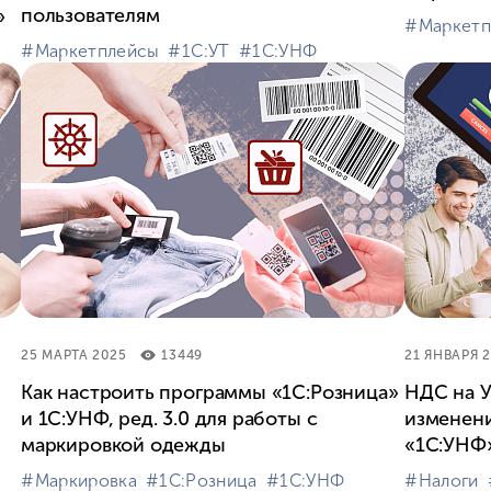
пользователям
»
#⁣Маркет
#⁣Маркетплейсы
#⁣1С:УТ
#⁣1С:УНФ
25 МАРТА 2025
13449
21 ЯНВАРЯ 
Как настроить программы «1С:Розница»
НДС на У
и 1С:УНФ, ред. 3.0 для работы с
изменени
маркировкой одежды
«1С:УНФ
#⁣Маркировка
#⁣1С:Розница
#⁣1С:УНФ
#⁣Налоги