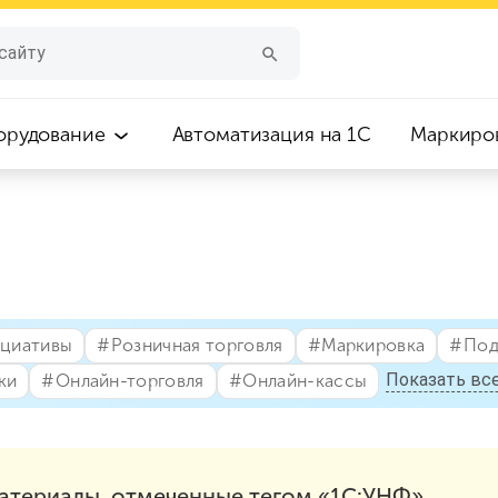
орудование
Автоматизация на 1С
Маркиро
ициативы
#⁣Розничная торговля
#⁣Маркировка
#⁣По
Показать все
ки
#⁣Онлайн-торговля
#⁣Онлайн-кассы
атериалы, отмеченные тегом «1С:УНФ»