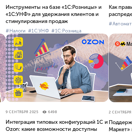
Инструменты на базе «1С:Розницы» и
Как прав
«1С:УНФ» для удержания клиентов и
распреде
стимулирования продаж
#⁣Автомат
#⁣Налоги
#⁣1С:УНФ
#⁣1С:Розница
9 СЕНТЯБРЯ 2025
6498
2 СЕНТЯБРЯ
Интеграция типовых конфигураций 1С и
Поддержк
Ozon: какие возможности доступны
Маркет» 