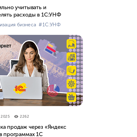
ильно учитывать и
лять расходы в 1С:УНФ
изация бизнеса
#⁣1С:УНФ
 2025
2262
а продаж через «Яндекс
в программах 1С