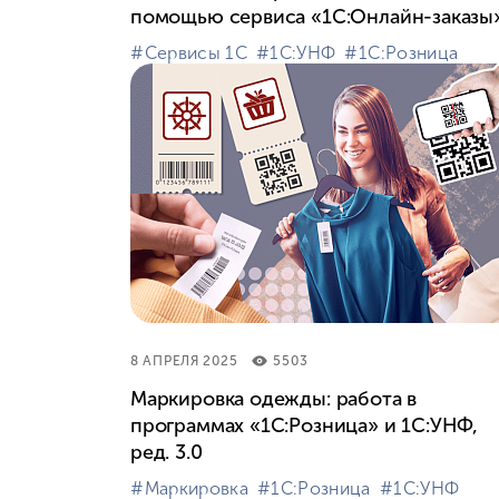
помощью сервиса «1С:Онлайн-заказы
#⁣Сервисы 1С
#⁣1С:УНФ
#⁣1С:Розница
8 АПРЕЛЯ 2025
5503
Маркировка одежды: работа в
программах «1С:Розница» и 1С:УНФ,
ред. 3.0
#⁣Маркировка
#⁣1С:Розница
#⁣1С:УНФ