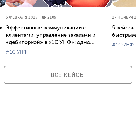
5 ФЕВРАЛЯ 2025
2109
27 НОЯБРЯ 
х
Эффективные коммуникации с
5 кейсов
клиентами, управление заказами и
быстрым
«дебиторкой» в «1С:УНФ»: одно
#⁣1С:УНФ
решение для трех задач
#⁣1С:УНФ
ВСЕ КЕЙСЫ