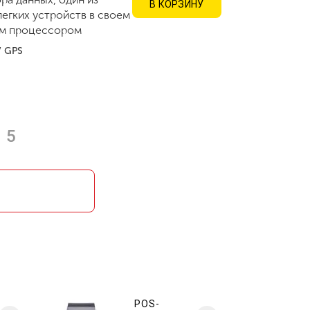
В КОРЗИНУ
егких устройств в своем
ым процессором
 / GPS
5
POS-