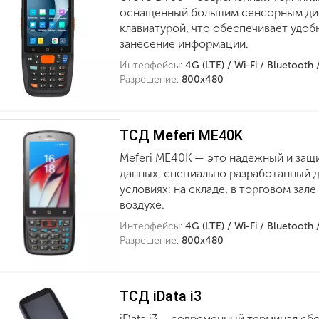
оснащенный большим сенсорным ди
клавиатурой, что обеспечивает удоб
занесение информации.
Интерфейсы:
4G (LTE) / Wi-Fi / Bluetooth
Разрешение:
800х480
ТСД Meferi ME40K
Meferi ME40K — это надежный и за
данных, специально разработанный д
условиях: на складе, в торговом зал
воздухе.
Интерфейсы:
4G (LTE) / Wi-Fi / Bluetooth
Разрешение:
800х480
ТСД iData i3
iData i3 – современный терминал сбо