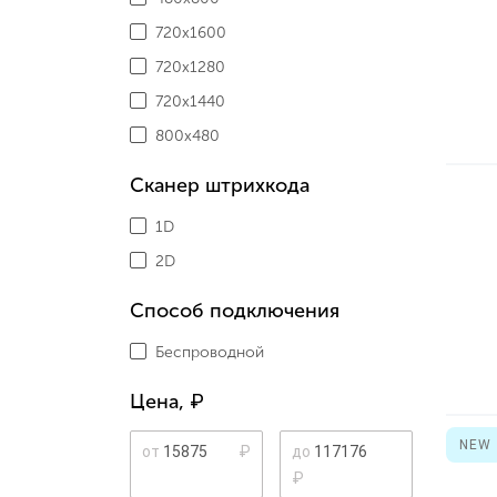
720x1600
720х1280
720х1440
800х480
Сканер штрихкода
1D
2D
Способ подключения
Беспроводной
Цена,
₽
NEW