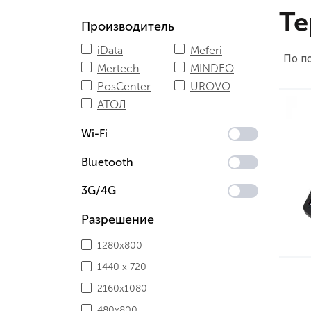
Те
Производитель
iData
Meferi
По п
Mertech
MINDEO
PosCenter
UROVO
АТОЛ
Wi-Fi
Bluetooth
3G/4G
Разрешение
1280x800
1440 x 720
2160х1080
480x800