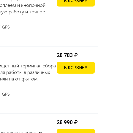
В КОРЗИНУ
сплеем и кнопочной
ную работу и точное
 / GPS
28 783 ₽
щищенный терминал сбора
В КОРЗИНУ
ля работы в различных
е или на открытом
 / GPS
28 990 ₽
ра данных, один из