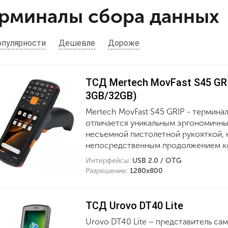
рминалы сбора данных
опулярности
Дешевле
Дороже
ТСД Mertech MovFast S45 GRI
3GB/32GB)
Mertech MovFast S45 GRIP - термина
отличается уникальным эргономичны
несъемной пистолетной рукояткой, 
непосредственным продолжением к
Интерфейсы:
USB 2.0 / OTG
Разрешение:
1280x800
ТСД Urovo DT40 Lite
Urovo DT40 Lite – представитель са