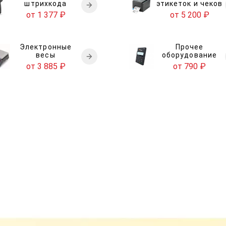
штрихкода
этикеток и чеков
от 1 377
₽
от 5 200
₽
Электронные
Прочее
весы
оборудование
от 3 885
₽
от 790
₽