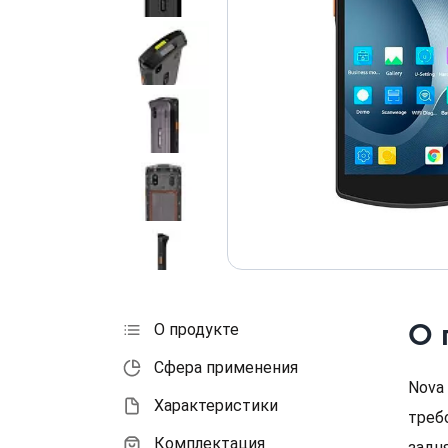
О 
О продукте
Сфера применения
Nova
Характеристики
треб
Комплектация
задн