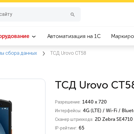
орудование
Автоматизация на 1С
Маркиро
лы сбора данных
ТСД Urovo CT58
ТСД Urovo CT5
1440 x 720
Разрешение:
4G (LTE) / Wi-Fi / Blue
Интерфейсы:
2D Zebra SE4710
Сканер штрихкода:
65
IP-рейтинг: