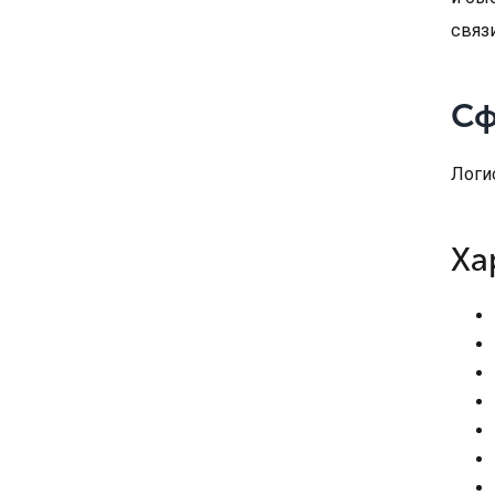
связ
Сф
Логи
Ха