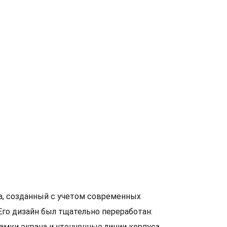
са, созданный с учетом современных
Его дизайн был тщательно переработан:
рамки экрана и утонченные линии корпуса