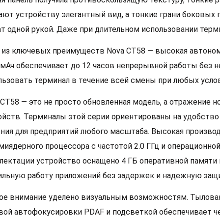
ают устройству элегантный вид, а тонкие грани боковых
ат одной рукой. Даже при длительном использовании терм
 из ключевых преимуществ Nova CT58 — высокая автоно
 мАч обеспечивает до 12 часов непрерывной работы без н
льзовать терминал в течение всей смены при любых услов
 CT58 — это не просто обновленная модель, а отражение 
ойств. Терминалы этой серии ориентированы на удобство
ния для предприятий любого масштаба. Высокая производ
миядерного процессора с частотой 2.0 ГГц и операционной 
лектации устройство оснащено 4 ГБ оперативной памяти и
ильную работу приложений без задержек и надежную защ
ое внимание уделено визуальным возможностям. Тыловая
вой автофокусировки PDAF и подсветкой обеспечивает ч