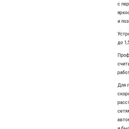
с пе
ярко
и по
Устр
до 1
Проф
счит
рабо
Для 
скор
расс
сетя
авто
и бы