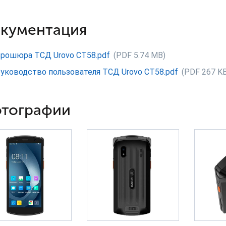
кументация
рошюра ТСД Urovo CT58.pdf
(PDF 5.74 MB)
уководство пользователя ТСД Urovo CT58.pdf
(PDF 267 KB
тографии