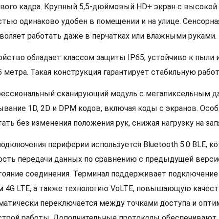
рвого кадра. Крупный 5,5-дюймовый HD+ экран с высокой
стью одинаково удобен в помещении и на улице. Сенсорн
зволяет работать даже в перчатках или влажными руками.
ойство обладает классом защиты IP65, устойчиво к пыли
,5 метра. Такая конструкция гарантирует стабильную рабо
ессиональный сканирующий модуль с мегапиксельным д
ывание 1D, 2D и DPM кодов, включая коды с экранов. Особ
тать без изменения положения рук, снижая нагрузку на за
подключения периферии используется Bluetooth 5.0 BLE, 
ость передачи данных по сравнению с предыдущей версие
тояние соединения. Терминал поддерживает подключение 
м 4G LTE, а также технологию VoLTE, повышающую качест
матически переключается между точками доступа и опти
строй работы. Дополнительные протоколы обеспечивают 