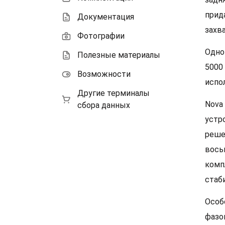
прид
Документация
захв
Фотографии
Одно
Полезные материалы
5000
Возможности
испо
Другие терминалы
Nova
сбора данных
устр
реше
вось
комп
стаб
Особ
фазо