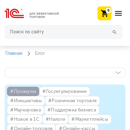
0
Главная
Блог
#⁣Проверки
#⁣Госрегулирование
#⁣Инициативы
#⁣Розничная торговля
#⁣Маркировка
#⁣Поддержка бизнеса
#⁣Новое в 1С
#⁣Налоги
#⁣Маркетплейсы
#⁣Онлайн-торговля
#⁣Онлайн-кассы