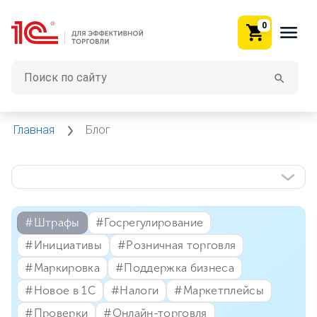
0
Главная
Блог
#⁣Штрафы
#⁣Госрегулирование
#⁣Инициативы
#⁣Розничная торговля
#⁣Маркировка
#⁣Поддержка бизнеса
#⁣Новое в 1С
#⁣Налоги
#⁣Маркетплейсы
#⁣Проверки
#⁣Онлайн-торговля