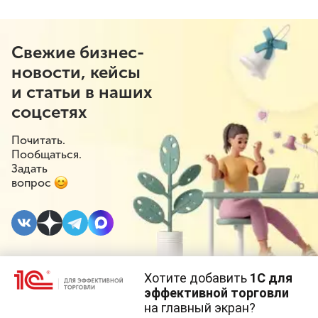
Свежие бизнес-
новости, кейсы
и статьи в наших
соцсетях
Почитать.
Пообщаться.
Задать
вопрос
Хотите добавить
1С для
#⁣Госрегулирование
#⁣Маркетплейсы
6 ИЮЛЯ
эффективной торговли
2026
#⁣Онлайн-торговля
на главный экран?
Cайт использует
cookie-файлы
(файлы с данными о прошлых