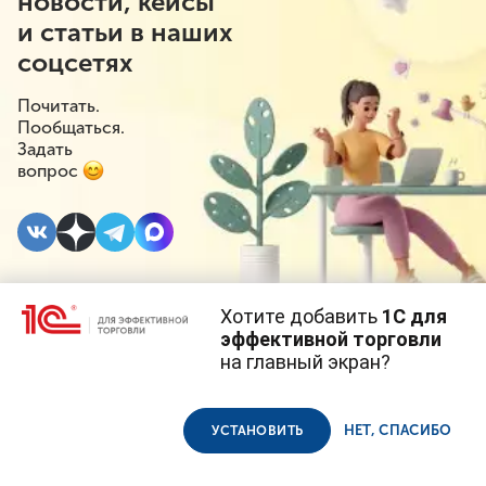
новости, кейсы
и статьи в наших
соцсетях
Почитать.
Пообщаться.
Задать
вопрос
Хотите добавить
1С для
7 ИЮЛЯ 2026
#⁣Маркировка
эффективной торговли
на главный экран?
Эксперимент по
Cайт использует
cookie-файлы
(файлы с данными о прошлых
посещениях сайта).
Продолжая использовать наш сайт, вы даете согласие на
маркировке
использование файлов cookie в соответствии с
политикой
НЕТ, СПАСИБО
УСТАНОВИТЬ
конфиденциальности
.
радиоэлектронной