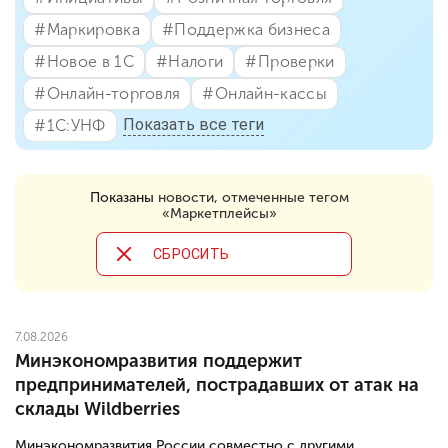
#⁣Маркировка
#⁣Поддержка бизнеса
#⁣Новое в 1С
#⁣Налоги
#⁣Проверки
#⁣Онлайн-торговля
#⁣Онлайн-кассы
Показать все теги
#⁣1С:УНФ
Показаны
новости, отмеченные тегом
«Маркетплейсы»
CБРОСИТЬ
7.08.2026
Минэкономразвития поддержит
предпринимателей, пострадавших от атак на
склады Wildberries
Минэкономразвития России совместно с другими