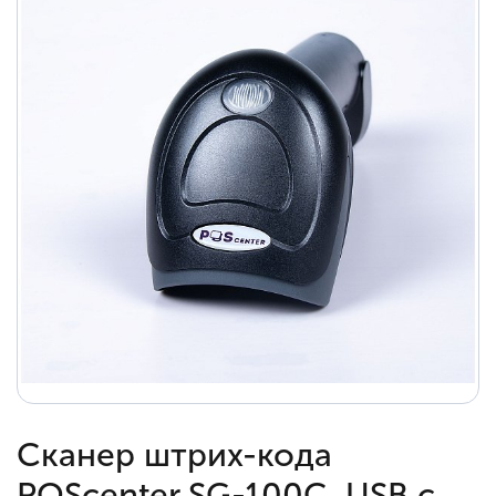
Сканер штрих-кода
POScenter SG-100C, USB с