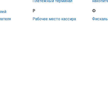
Платёжный терминал
накопит
Р
Ф
лей
пателя
Рабочее место кассира
Фискаль