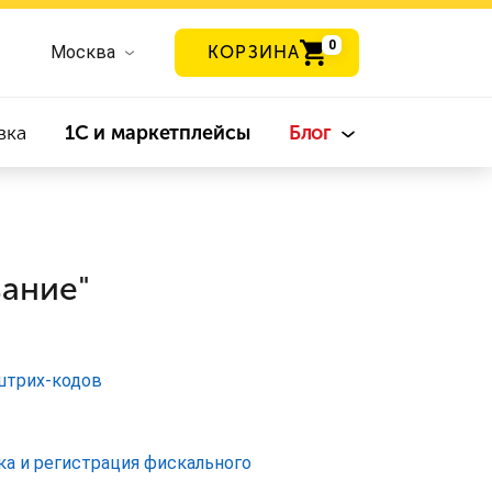
0
Москва
КОРЗИНА
вка
1С и маркетплейсы
Блог
вание"
штрих-кодов
ка и регистрация фискального