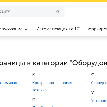
орудование
Автоматизация на 1С
Маркиро
раницы в категории "Оборудо
К
С
терминал
Контрольно-кассовая
Сканер 
техника
У
П
ы
Установ