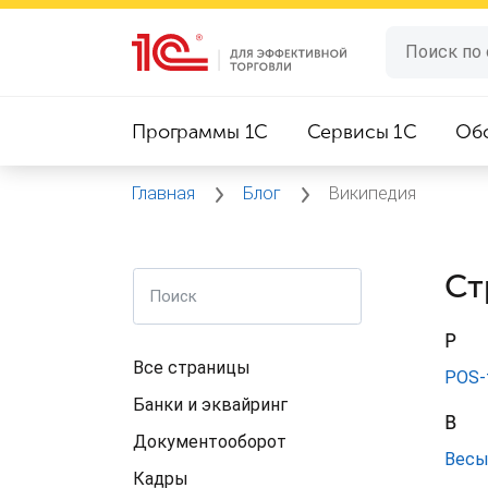
Программы 1C
Сервисы 1C
Об
Главная
Блог
Википедия
Ст
P
Все страницы
POS-
Банки и эквайринг
В
Документооборот
Вес
Кадры