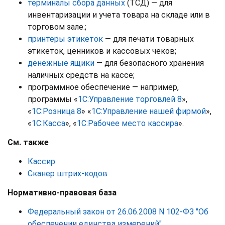
терминалы сбора данных
(ТСД) — для
инвентаризации и учета товара на складе или в
торговом зале.;
принтеры этикеток
— для печати товарных
этикеток, ценников и кассовых чеков;
денежные ящики
— для безопасного хранения
наличных средств на кассе;
программное обеспечение — например,
программы «
1С:Управление торговлей 8
»,
«
1С:Розница 8
» «
1С:Управление нашей фирмой
»,
«
1С:Касса
», «
1С:Рабочее место кассира
».
См. также
Кассир
Сканер штрих-кодов
Нормативно-правовая база
Федеральный закон от 26.06.2008 N 102-ФЗ "Об
обеспечении единства измерений"