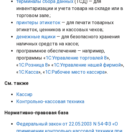
терминалы сбора данных
(ТСД) — для
инвентаризации и учета товара на складе или в
торговом зале.;
принтеры этикеток
— для печати товарных
этикеток, ценников и кассовых чеков;
денежные ящики
— для безопасного хранения
наличных средств на кассе;
программное обеспечение — например,
программы «
1С:Управление торговлей 8
»,
«
1С:Розница 8
» «
1С:Управление нашей фирмой
»,
«
1С:Касса
», «
1С:Рабочее место кассира
».
См. также
Кассир
Контрольно-кассовая техника
Нормативно-правовая база
Федеральный закон от 22.05.2003 N 54-ФЗ «О
применении контрольно-кассовой техники при