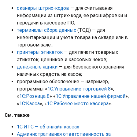
сканеры штрих-кодов
— для считывания
информации из штрих-кода, ее расшифровки и
передачи в кассовое ПО;
терминалы сбора данных
(ТСД) — для
инвентаризации и учета товара на складе или в
торговом зале.;
принтеры этикеток
— для печати товарных
этикеток, ценников и кассовых чеков;
денежные ящики
— для безопасного хранения
наличных средств на кассе;
программное обеспечение — например,
программы «
1С:Управление торговлей 8
»,
«
1С:Розница 8
» «
1С:Управление нашей фирмой
»,
«
1С:Касса
», «
1С:Рабочее место кассира
».
См. также
1С:ИТС — об онлайн кассах
Административная ответственность за