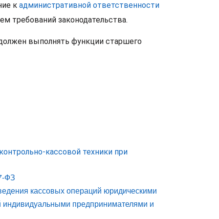
ние к
административной ответственности
ем требований законодательства.
их должен выполнять функции старшего
 контрольно-кассовой техники при
7-ФЗ
е ведения кассовых операций юридическими
й индивидуальными предпринимателями и