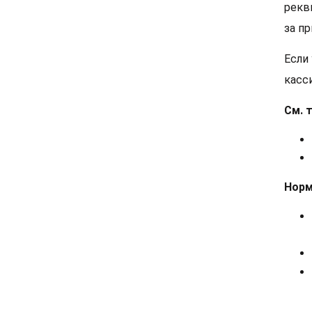
рекв
за п
Если
касси
См. 
Норм