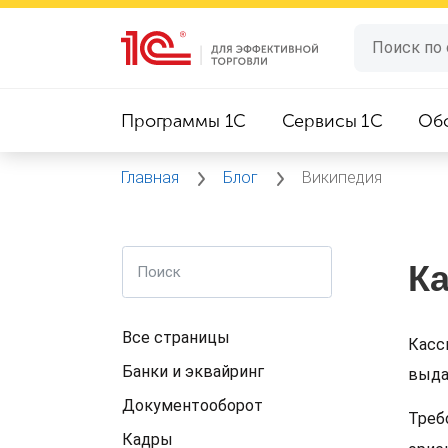
Программы 1C
Сервисы 1C
Об
Главная
Блог
Википедия
К
Все страницы
Касс
Банки и эквайринг
выда
Документооборот
Треб
Кадры