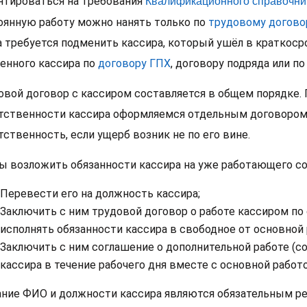
Квалификационного справочни
нтироваться на требования
оянную работу можно нанять только по
трудовому догово
а требуется подменить кассира, который ушёл в краткоср
енного кассира по
договору ГПХ
, договору подряда или по
овой договор с кассиром составляется в общем порядке. 
тственности кассира оформляемся отдельным договором.
тственность, если ущерб возник не по его вине.
ы возложить обязанности кассира на уже работающего со
Перевести его на должность кассира;
Заключить с ним трудовой договор о работе кассиром по
исполнять обязанности кассира в свободное от основной 
Заключить с ним соглашение о дополнительной работе (с
кассира в течение рабочего дня вместе с основной работо
ание ФИО и должности кассира являются обязательным ре