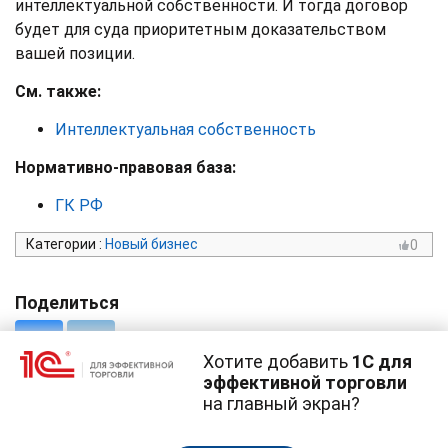
интеллектуальной собственности. И тогда договор
будет для суда приоритетным доказательством
вашей позиции.
См. также:
Интеллектуальная собственность
Нормативно-правовая база:
ГК РФ
Категории
:
Новый бизнес
0
Поделиться
Хотите добавить
1С для
эффективной торговли
на главный экран?
Cайт использует
cookie-файлы
(файлы с данными о прошлых
посещениях сайта).
Продолжая использовать наш сайт, вы даете согласие на