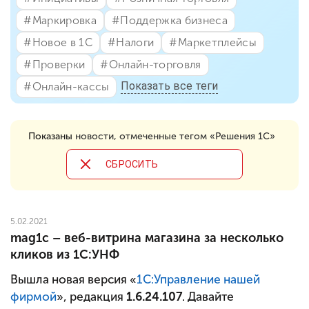
#⁣Маркировка
#⁣Поддержка бизнеса
#⁣Новое в 1С
#⁣Налоги
#⁣Маркетплейсы
#⁣Проверки
#⁣Онлайн-торговля
Показать все теги
#⁣Онлайн-кассы
Показаны
новости, отмеченные тегом «Решения 1С»
CБРОСИТЬ
5.02.2021
mag1c – веб-витрина магазина за несколько
кликов из 1С:УНФ
Вышла новая версия «
1С:Управление нашей
фирмой
», редакция
1.6.24.107
. Давайте