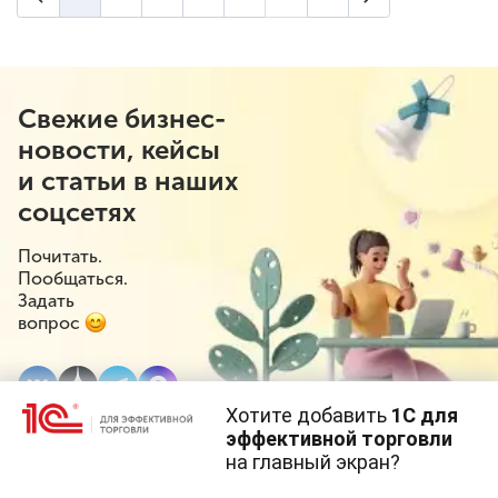
(текущая страница)
Свежие бизнес-
новости, кейсы
и статьи в наших
соцсетях
Почитать.
Пообщаться.
Задать
вопрос
Хотите добавить
1С для
эффективной торговли
на главный экран?
Cайт использует
cookie-файлы
(файлы с данными о прошлых
посещениях сайта).