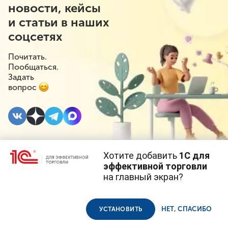
новости, кейсы
и статьи в наших
соцсетях
Почитать.
Пообщаться.
Задать
вопрос
Хотите добавить
1С для
4 ФЕВРАЛЯ 2021
#⁣Госрегулирование
эффективной торговли
на главный экран?
В России запретили
Cайт использует
cookie-файлы
(файлы с данными о прошлых
посещениях сайта).
Продолжая использовать наш сайт, вы даете согласие на
онлайн-продажу
использование файлов cookie в соответствии с
политикой
НЕТ, СПАСИБО
УСТАНОВИТЬ
конфиденциальности
.
кальянов и