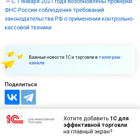
—
С 1 января 2021 года возобновлены проверки
ФНС России соблюдения требований
законодательства РФ о применении контрольно-
кассовой техники
Важные новости 1С и торговли в
телеграм-
канале
Поделиться
Хотите добавить
1С для
эффективной торговли
на главный экран?
Cайт использует
cookie-файлы
(файлы с данными о прошлых
посещениях сайта).