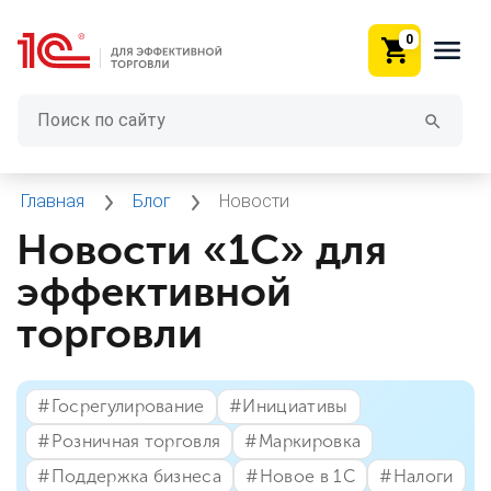
0
Главная
Блог
Новости
Новости «1С» для
эффективной
торговли
#⁣Госрегулирование
#⁣Инициативы
#⁣Розничная торговля
#⁣Маркировка
#⁣Поддержка бизнеса
#⁣Новое в 1С
#⁣Налоги