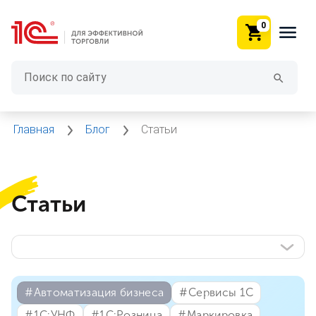
0
Главная
Блог
Статьи
Статьи
#⁣Автоматизация бизнеса
#⁣Сервисы 1С
#⁣1С:УНФ
#⁣1С:Розница
#⁣Маркировка