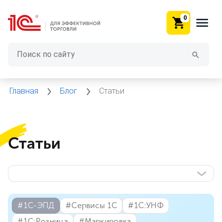
0
Главная
Блог
Статьи
Статьи
#⁣1С-ЭПД
#⁣Сервисы 1С
#⁣1С:УНФ
#⁣1С:Розница
#⁣Маркировка