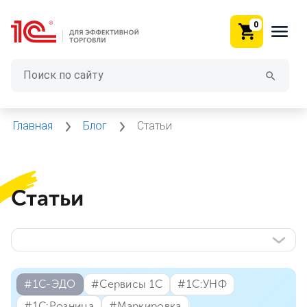
0
Главная
Блог
Статьи
Статьи
#⁣1С-ЭДО
#⁣Сервисы 1С
#⁣1С:УНФ
#⁣1С:Розница
#⁣Маркировка