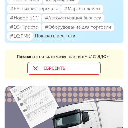
#⁣Розничная торговля
#⁣Маркетплейсы
#⁣Новое в 1С
#⁣Автоматизация бизнеса
#⁣1С-Просто
#⁣Оборудование для торговли
Показать все теги
#⁣1С:РМК
Показаны
статьи, отмеченные тегом «1С-ЭДО»
CБРОСИТЬ