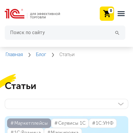
0
Главная
Блог
Статьи
Статьи
#⁣Маркетплейсы
#⁣Сервисы 1С
#⁣1С:УНФ
#⁣1С:Розница
#⁣Маркировка