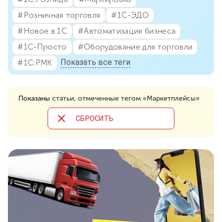
#⁣Розничная торговля
#⁣1С-ЭДО
#⁣Новое в 1С
#⁣Автоматизация бизнеса
#⁣1С-Просто
#⁣Оборудование для торговли
Показать все теги
#⁣1С:РМК
Показаны
статьи, отмеченные тегом «Маркетплейсы»
CБРОСИТЬ