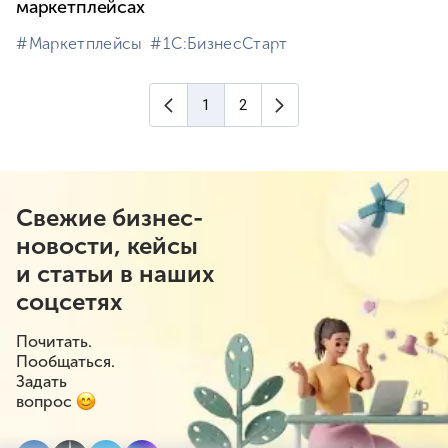
маркетплейсах
#⁣Маркетплейсы
#⁣1С:БизнесСтарт
Предыдущая страница
Следующая страница
1
2
(текущая страница)
Свежие бизнес-
новости, кейсы
и статьи в наших
соцсетях
Почитать.
Пообщаться.
Задать
вопрос