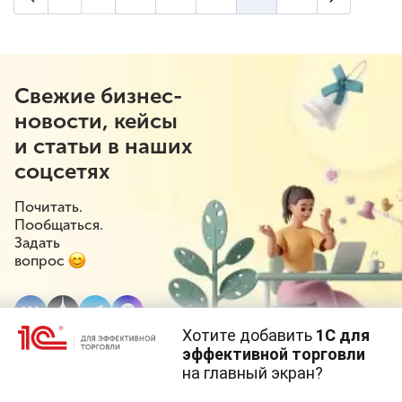
(текущая страница)
Свежие бизнес-
новости, кейсы
и статьи в наших
соцсетях
Почитать.
Пообщаться.
Задать
вопрос
Хотите добавить
1С для
эффективной торговли
на главный экран?
Cайт использует
cookie-файлы
(файлы с данными о прошлых
посещениях сайта).