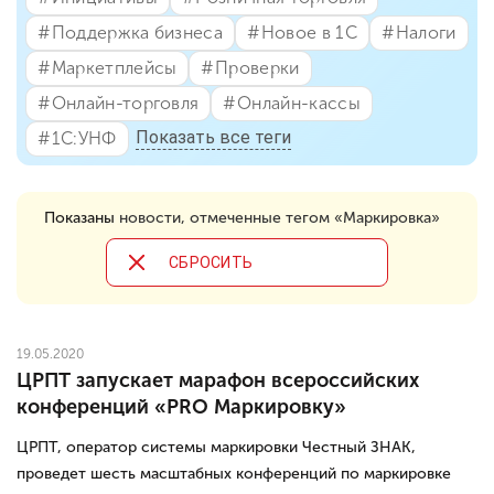
#⁣Поддержка бизнеса
#⁣Новое в 1С
#⁣Налоги
#⁣Маркетплейсы
#⁣Проверки
#⁣Онлайн-торговля
#⁣Онлайн-кассы
Показать все теги
#⁣1С:УНФ
Показаны
новости, отмеченные тегом «Маркировка»
CБРОСИТЬ
19.05.2020
ЦРПТ запускает марафон всероссийских
конференций «PRO Маркировку»
ЦРПТ, оператор системы маркировки Честный ЗНАК,
проведет шесть масштабных конференций по маркировке