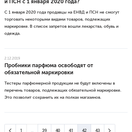
и ПСН с 1 января 2020 года?
С 1 января 2020 года продавцы на ЕНВД и ПСН не смогут
торговать некоторыми видами товаров, подлежащих
маркировке. В список запретов вошли лекарства, обувь и
одежда.
2.12.2019
Пробники парфюма освободят от
обязательной маркировки
Тестеры парфюмерной продукции не будут включены в
перечень товаров, подлежащих обязательной маркировке.
Это позволит сохранить их на полках магазинов.
Предыдущая страница
Следующа
1
...
39
40
41
42
43