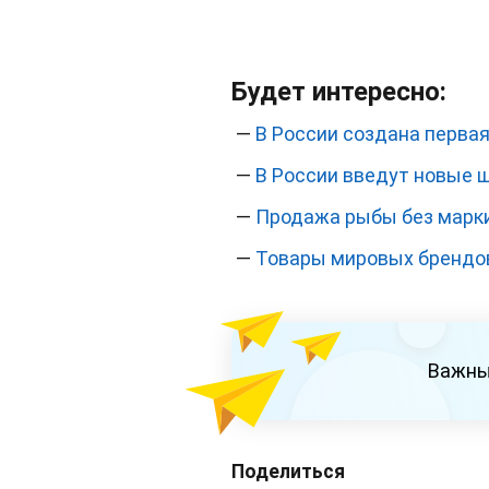
Будет интересно:
—
В России создана первая
—
В России введут новые 
—
Продажа рыбы без марк
—
Товары мировых брендов
Важны
Поделиться