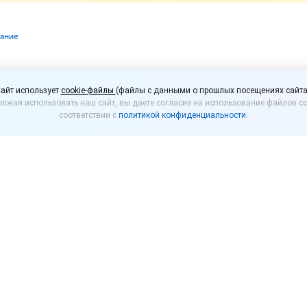
вание
 не может меняться в 
айт использует
cookie-файлы
(файлы с данными о прошлых посещениях сайта
лжая использовать наш сайт, вы даете согласие на использование файлов co
 оплаты
соответствии с
политикой конфиденциальности
.
-продажи условия о том, что цена товара отличает
яется незаконным и может повлечь административ
 организацию на 30 000 рублей на основании ч. 4 с
овор купли-продажи условий, устанавливающих разл
о оплаты. По условиям договора товар может быть 
ет продавца, либо наличными инкассатору. При это
емой суммы, но не менее 200 и не более 400 рублей