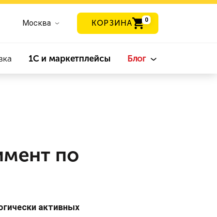
0
Москва
КОРЗИНА
вка
1С и маркетплейсы
Блог
имент по
огически активных