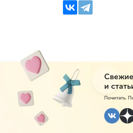
Свежие
и стать
Почитать. П