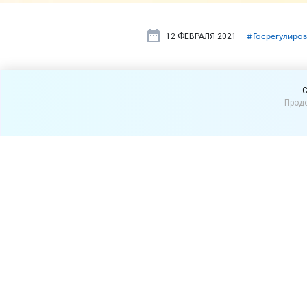
12 ФЕВРАЛЯ 2021
#⁣Госрегулиро
Цена товара
C
Продо
от способа
Наличие в договоре купли
способа его оплаты, явл
продавца.
Роспотребнадзор оштрафовал
штрафа – включение в дог
зависимости от способа ег
перечислением денег на сч
платный – 3 % от оплачива