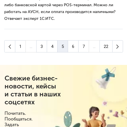
либо банковской картой через POS-терминал. Можно ли
работать на АУСН, если оплата производится наличными?
Отвечает эксперт 1С:ИТС.
Предыдущая страница
Сле
1
...
3
4
5
6
7
...
22
(текущая страница)
Свежие бизнес-
новости, кейсы
и статьи в наших
соцсетях
Почитать.
Пообщаться.
Задать