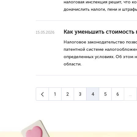
налоговая инспекция решит, что к
доначислить налоги, пени и штрафы
Как уменьшить стоимость 
15.05.2026
Налоговое законодательство позв
патентной системе налогообложен
определенных условиях. Об этом 
области.
Предыдущая страница
1
2
3
4
5
6
...
(текущая страница)