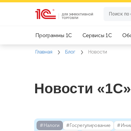
Программы 1C
Сервисы 1C
Об
Главная
Блог
Новости
Новости «1С»
#⁣Налоги
#⁣Госрегулирование
#⁣Ини