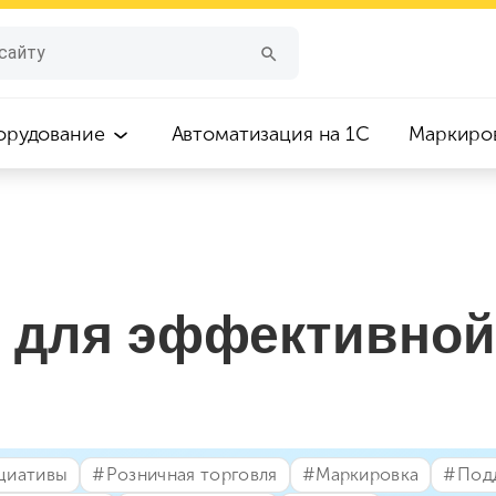
орудование
Автоматизация на 1С
Маркиро
 для эффективной
циативы
#⁣Розничная торговля
#⁣Маркировка
#⁣Под