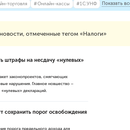
Показать вс
йн-торговля
#⁣Онлайн-кассы
#⁣1С:УНФ
новости, отмеченные тегом «Налоги»
ь штрафы на несдачу «нулевых»
пакет законопроектов, смягчающих
овые нарушения. Главное новшество –
 «нулевых» деклараций.
т сохранить порог освобождения
ния порога предельного дохода для