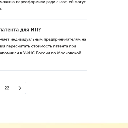
омпанию переоформили ради льгот, ей могут
.
патента для ИП?
оляет индивидуальным предпринимателям на
ия пересчитать стоимость патента при
напомнили в УФНС России по Московской
Следующая страница
22