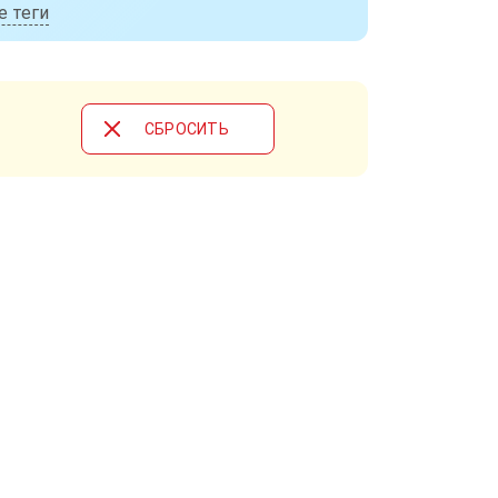
е теги
CБРОСИТЬ