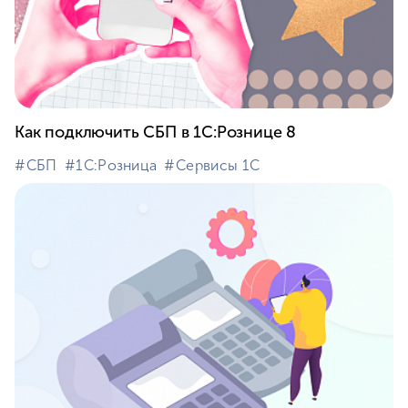
Как подключить СБП в 1С:Рознице 8
#⁣СБП
#⁣1С:Розница
#⁣Сервисы 1С