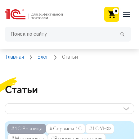
0
Главная
Блог
Статьи
Статьи
#⁣1С:Розница
#⁣Сервисы 1С
#⁣1С:УНФ
#⁣Маркировка
#⁣Розничная торговля