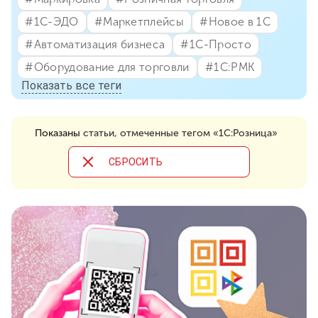
#⁣1С-ЭДО
#⁣Маркетплейсы
#⁣Новое в 1С
#⁣Автоматизация бизнеса
#⁣1С-Просто
#⁣Оборудование для торговли
#⁣1С:РМК
Показать все теги
Показаны
статьи, отмеченные тегом «1С:Розница»
CБРОСИТЬ