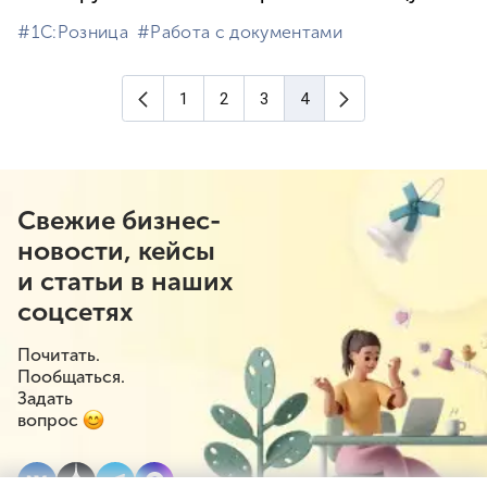
#⁣1С:Розница
#⁣Работа с документами
Предыдущая страница
Следующая стра
1
2
3
4
(текущая страница)
Свежие бизнес-
новости, кейсы
и статьи в наших
соцсетях
Почитать.
Пообщаться.
Задать
вопрос