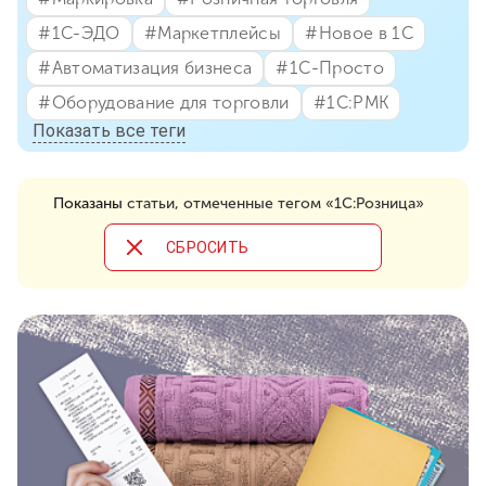
#⁣1С-ЭДО
#⁣Маркетплейсы
#⁣Новое в 1С
#⁣Автоматизация бизнеса
#⁣1С-Просто
#⁣Оборудование для торговли
#⁣1С:РМК
Показать все теги
Показаны
статьи, отмеченные тегом «1С:Розница»
CБРОСИТЬ