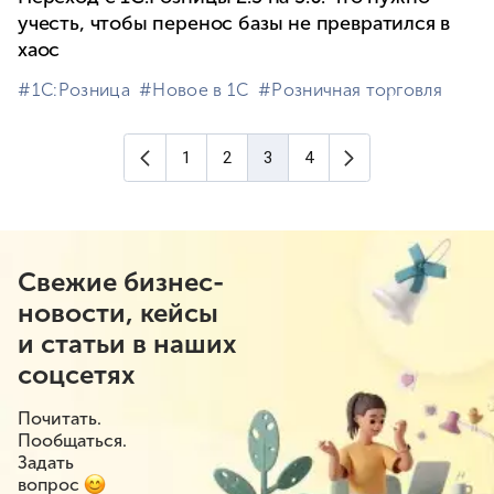
учесть, чтобы перенос базы не превратился в
хаос
#⁣1С:Розница
#⁣Новое в 1С
#⁣Розничная торговля
Предыдущая страница
Следующая стра
1
2
3
4
(текущая страница)
Свежие бизнес-
новости, кейсы
и статьи в наших
соцсетях
Почитать.
Пообщаться.
Задать
вопрос