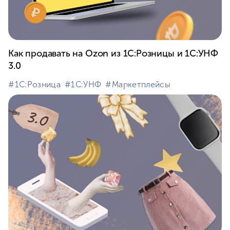
Как продавать на Ozon из 1С:Розницы и 1С:УНФ
3.0
#⁣1С:Розница
#⁣1С:УНФ
#⁣Маркетплейсы