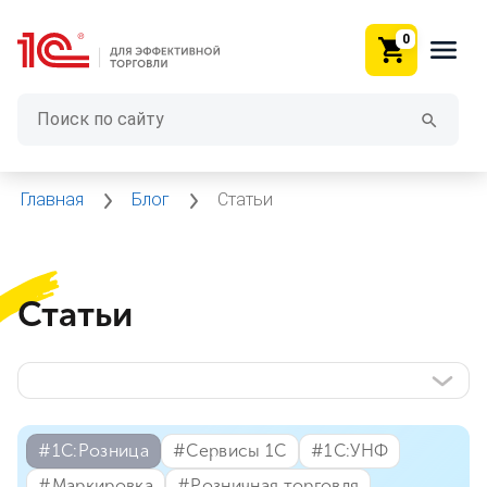
0
Главная
Блог
Статьи
Статьи
#⁣1С:Розница
#⁣Сервисы 1С
#⁣1С:УНФ
#⁣Маркировка
#⁣Розничная торговля