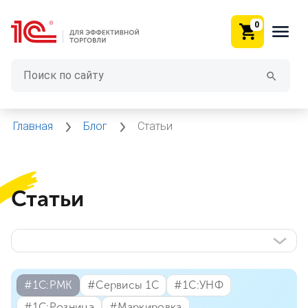
0
Главная
Блог
Статьи
Статьи
#⁣1С:РМК
#⁣Сервисы 1С
#⁣1С:УНФ
#⁣1С:Розница
#⁣Маркировка