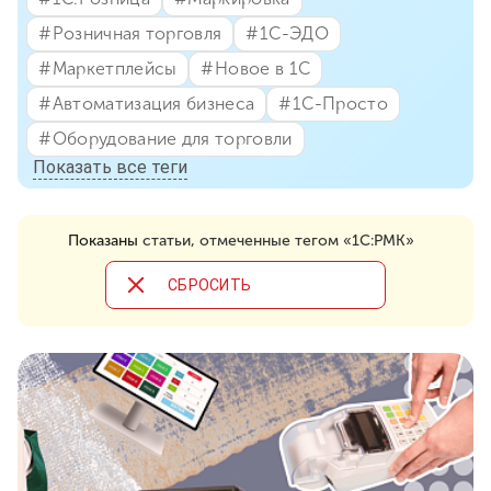
#⁣Розничная торговля
#⁣1С-ЭДО
#⁣Маркетплейсы
#⁣Новое в 1С
#⁣Автоматизация бизнеса
#⁣1С-Просто
#⁣Оборудование для торговли
Показать все теги
Показаны
статьи, отмеченные тегом «1С:РМК»
CБРОСИТЬ