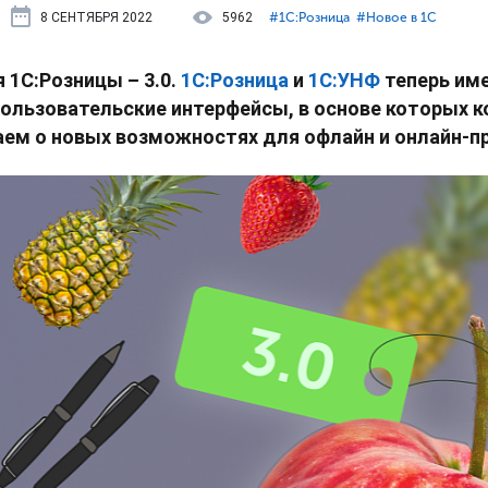
8 СЕНТЯБРЯ 2022
5962
#⁣1С:Розница
#⁣Новое в 1С
 1С:Розницы – 3.0.
1С:Розница
и
1С:УНФ
теперь им
 пользовательские интерфейсы, в основе которых к
аем о новых возможностях для офлайн и онлайн-