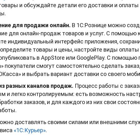
товары и обсуждайте детали его доставки и оплаты 
цы.
ние для продажи онлайн.
В 1С:Рознице можно созд
ие для онлайн-продаж товаров и услуг. С помощью 
те индивидуальный интерфейс приложения, сохран
 определите товары и цены, настройте виды оплаты 
публиковать в AppStore или GooglePlay. С помощью
» покупатели смогут самостоятельно сделать заказ,
Касса» и выбрать вариант доставки со своего моби
из разных каналов продаж.
Процесс работы с заказ
ым и легко контролируемым: есть возможность наст
работки заказов, и для каждого из них свои состоян
аботы.
можно доставлять своими силами или внешними слу
рвиса
«1С:Курьер»
.