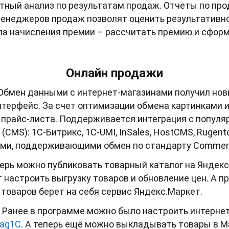
тный анализ по результатам продаж. Отчеты по пр
менеджеров продаж позволят оценить результативн
ила начисления премии – рассчитать премию и сфор
Онлайн продажи
Обмен данными с интернет-магазинами получил но
нтерфейс. За счет оптимизации обмена картинками 
а прайс-листа. Поддерживается интеграция с попул
CMS): 1С-Битрикс, 1C-UMI, InSales, HostCMS, Rugento
йтами, поддерживающими обмен по стандарту Comme
ерь можно публиковать товарный каталог на Яндекс
настроить выгрузку товаров и обновление цен. А пр
 товаров берет на себя сервис Яндекс.Маркет.
.
Ранее в программе можно было настроить интернет
ag1C
. А теперь ещё можно выкладывать товары в М