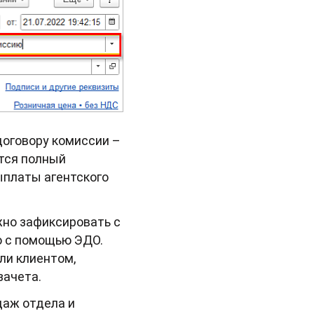
договору комиссии –
тся полный
ыплаты агентского
но зафиксировать с
о с помощью ЭДО.
ли клиентом,
зачета.
даж отдела и