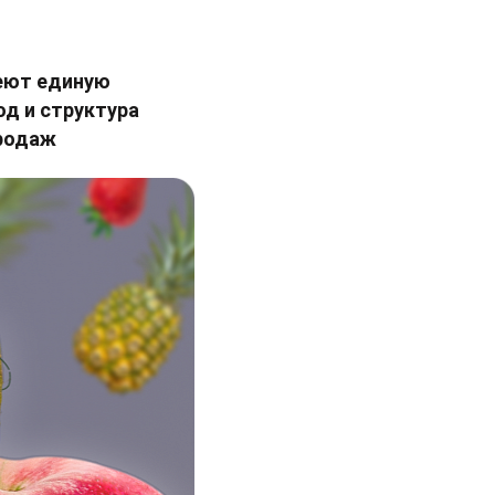
еют единую
од и структура
продаж