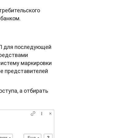
требительского
 банком.
П для последующей
средствами
систему маркировки
ые представителей
ступа, а отбирать