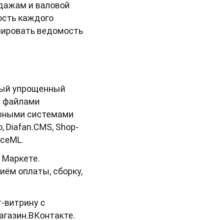
одажам и валовой
ость каждого
мировать ведомость
вый упрощенный
и файлами
ярными системами
, Diafan.CMS, Shop-
rceML.
 Маркете.
иём оплаты, сборку,
-витрину с
агазин.ВКонтакте.