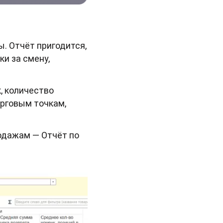
. Отчёт пригодится,
и за смену,
, количество
орговым точкам,
одажам — Отчёт по