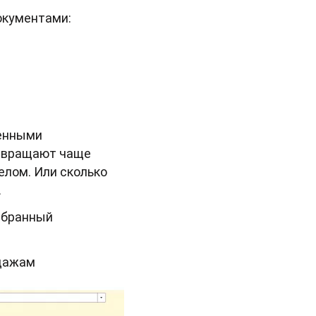
окументами:
ленными
озвращают чаще
елом. Или сколько
.
выбранный
одажам