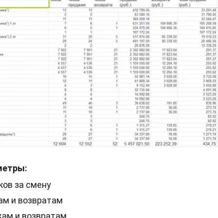
метры:
ков за смену
ам и возвратам
жам и возвратам