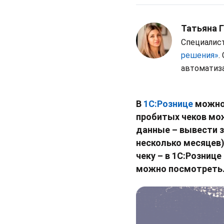
Татьяна 
Специалис
решения»
.
автоматиза
В
1С:Рознице
можно 
пробитых чеков мож
данные – вывести 
несколько месяцев)
чеку – в 1С:Рознице
можно посмотреть