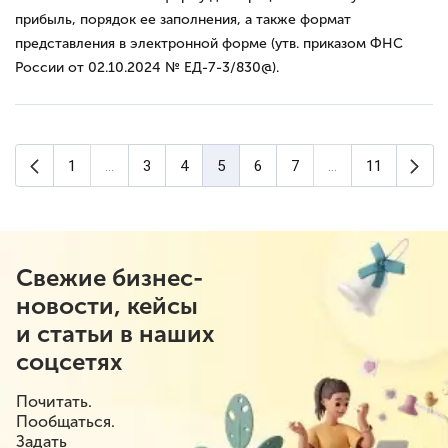
прибыль, порядок ее заполнения, а также формат
представления в электронной форме (утв. приказом ФНС
России от 02.10.2024 № ЕД-7-3/830@).
Предыдущая страница
Сле
1
...
3
4
5
6
7
...
11
(текущая страница)
Свежие бизнес-
новости, кейсы
и статьи в наших
соцсетях
Почитать.
Пообщаться.
Задать