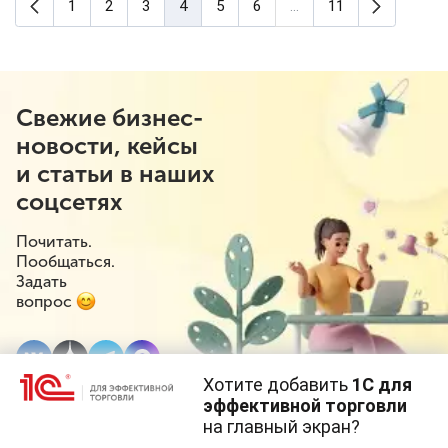
Предыдущая страница
Следующ
1
2
3
4
5
6
...
11
(текущая страница)
Свежие бизнес-
новости, кейсы
и статьи в наших
соцсетях
Почитать.
Пообщаться.
Задать
вопрос
Хотите добавить
1С для
эффективной торговли
на главный экран?
Cайт использует
cookie-файлы
(файлы с данными о прошлых
посещениях сайта).