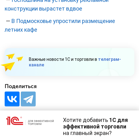
конструкции вырастет вдвое
—
В Подмосковье упростили размещение
летних кафе
Важные новости 1С и торговли в
телеграм-
канале
Поделиться
Хотите добавить
1С для
эффективной торговли
на главный экран?
Cайт использует
cookie-файлы
(файлы с данными о прошлых