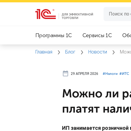
Программы 1C
Сервисы 1C
Об
Главная
Блог
Новости
Можн
29 АПРЕЛЯ 2026
#⁣Налоги
#⁣ИТC
Можно ли ра
платят нал
ИП занимается розничной