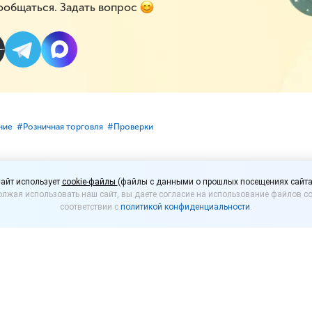
ообщаться. Задать вопрос
ние
#⁣Розничная торговля
#⁣Проверки
вье запрещена торговл
айт использует
cookie-файлы
(файлы с данными о прошлых посещениях сайта
лжая использовать наш сайт, вы даете согласие на использование файлов co
соответствии с
политикой конфиденциальности
.
бласти напомнил предпринимателям о действующем
озничных рынках с использованием некапитальных 
торговля на рынках возможна только в капитальных 