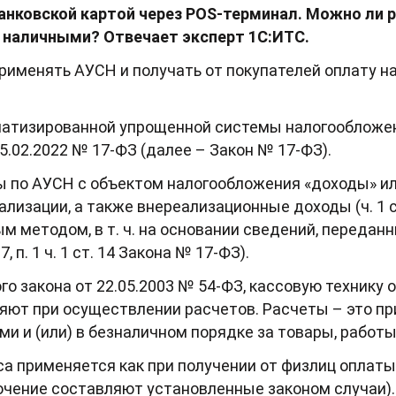
нковской картой через POS-терминал. Можно ли р
я наличными?
Отвечает эксперт 1С:ИТС.
рименять АУСН и получать от покупателей оплату н
атизированной упрощенной системы налогообложен
.02.2022 № 17-ФЗ (далее – Закон № 17-ФЗ).
зы по АУСН с объектом налогообложения «доходы» и
лизации, а также внереализационные доходы (ч. 1 ст
 методом, в т. ч. на основании сведений, передан
7, п. 1 ч. 1 ст. 14 Закона № 17-ФЗ).
о закона от 22.05.2003 № 54-ФЗ, кассовую технику 
яют при осуществлении расчетов. Расчеты – это пр
 и (или) в безналичном порядке за товары, работы,
са применяется как при получении от физлиц оплаты 
ючение составляют установленные законом случаи).