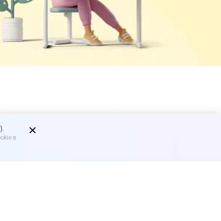
я на рынках
).
okie в
 в регионе с начала года
конструкций.
строениях.