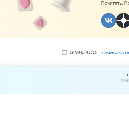
Почитать. П
29 АПРЕЛЯ 2026
#⁣Госрегулирова
В Подмоско
C
Продо
в палатках
Минсельхоз Московской о
запрете не торговлю на р
В ведомстве указали, что 