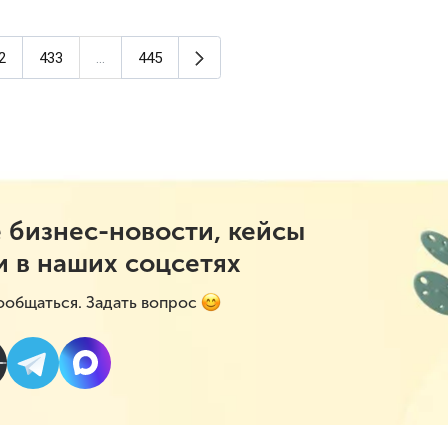
Следующая страница
2
433
...
445
аница)
 бизнес-новости, кейсы
и в наших соцсетях
ообщаться. Задать вопрос