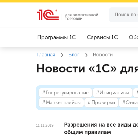
Программы 1C
Сервисы 1C
Об
Главная
Блог
Новости
Новости «1С» дл
#⁣Госрегулирование
#⁣Инициативы
#⁣Маркетплейсы
#⁣Проверки
#⁣Онла
Разрешения на все виды д
11.11.2019
общим правилам