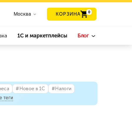
0
Москва
КОРЗИНА
вка
1С и маркетплейсы
Блог
неса
#⁣Новое в 1С
#⁣Налоги
е теги