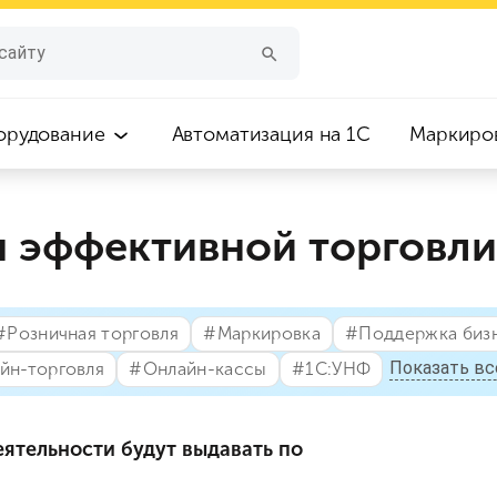
орудование
Автоматизация на 1С
Маркиро
я эффективной торговли
#⁣Розничная торговля
#⁣Маркировка
#⁣Поддержка биз
Показать вс
йн-торговля
#⁣Онлайн-кассы
#⁣1С:УНФ
еятельности будут выдавать по