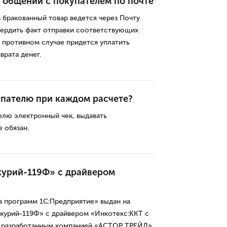
 общении с покупателем по почте
а бракованный товар ведется через Почту
вердить факт отправки соответствующих
В противном случае придется уплатить
врата денег.
упателю при каждом расчете?
елю электронный чек, выдавать
 обязан.
курий-119Ф» с драйвером
 программ 1С:Предприятие» выдан на
урий-119Ф» с драйвером «Инкотекс:ККТ с
, разработанным компанией «АСТОР ТРЕЙД».