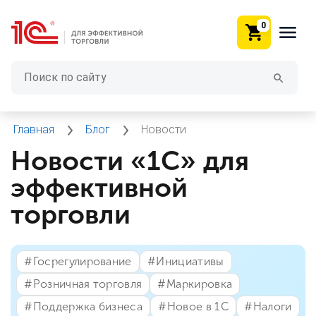
0
Главная
Блог
Новости
Новости «1С» для
эффективной
торговли
#⁣Госрегулирование
#⁣Инициативы
#⁣Розничная торговля
#⁣Маркировка
#⁣Поддержка бизнеса
#⁣Новое в 1С
#⁣Налоги