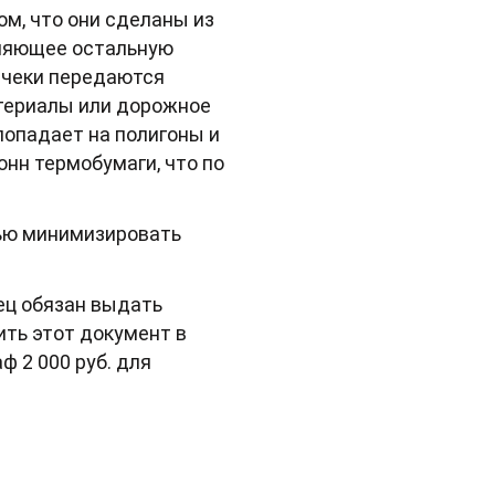
м, что они сделаны из
зняющее остальную
 чеки передаются
атериалы или дорожное
попадает на полигоны и
онн термобумаги, что по
лью минимизировать
ец обязан выдать
ить этот документ в
 2 000 руб. для