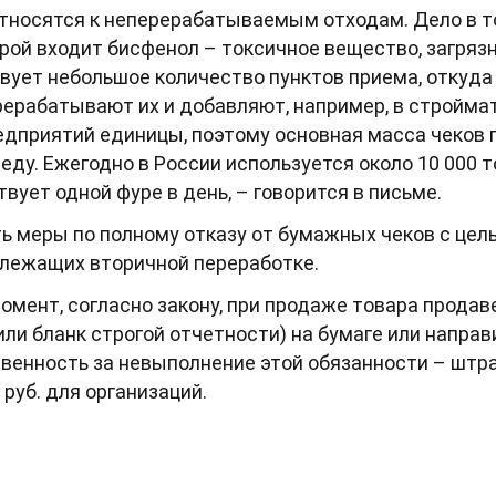
относятся к неперерабатываемым отходам. Дело в то
орой входит бисфенол – токсичное вещество, загря
вует небольшое количество пунктов приема, откуда
рерабатывают их и добавляют, например, в стройм
едприятий единицы, поэтому основная масса чеков 
ду. Ежегодно в России используется около 10 000 т
вует одной фуре в день, – говорится в письме.
ь меры по полному отказу от бумажных чеков с це
длежащих вторичной переработке.
омент, согласно закону, при продаже товара продав
ли бланк строгой отчетности) на бумаге или направ
венность за невыполнение этой обязанности – штраф
 руб. для организаций.