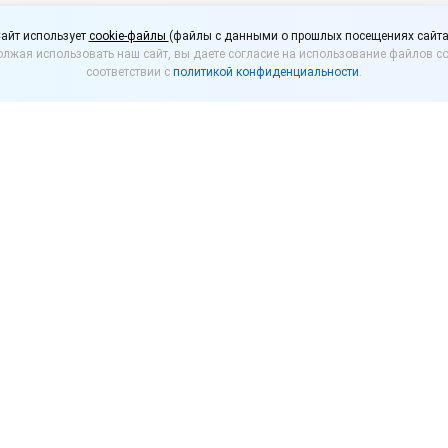
отечественными продук
айт использует
cookie-файлы
(файлы с данными о прошлых посещениях сайта
лжая использовать наш сайт, вы даете согласие на использование файлов co
зле ТЦ
соответствии с
политикой конфиденциальности
.
 городах России перед торговыми центрами все же
ественной продукцией – сообщает Союз торговых
 едином дизайне, а их площадь не будет превышать
рмерские продукты и непищевые товары, произведен
за торговых сетей Булата Шакирова, управляющие 
оны России были разосланы рекомендации Минпромто
х центров.
по установке палаток для продажи отечественной п
ице-премьер Правительства Денис Мантуров рекоме
рговли у входов в торговые центры и магазины. В о
 отечественным производителям субсидии, но отка