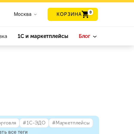
0
Москва
КОРЗИНА
вка
1С и маркетплейсы
Блог
орговля
#⁣1С-ЭДО
#⁣Маркетплейсы
ать все теги