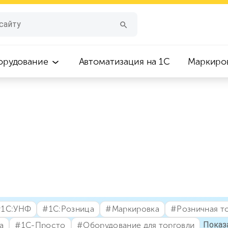
орудование
Автоматизация на 1С
Маркиро
⁣1С:УНФ
#⁣1С:Розница
#⁣Маркировка
#⁣Розничная т
Показ
а
#⁣1С-Просто
#⁣Оборудование для торговли