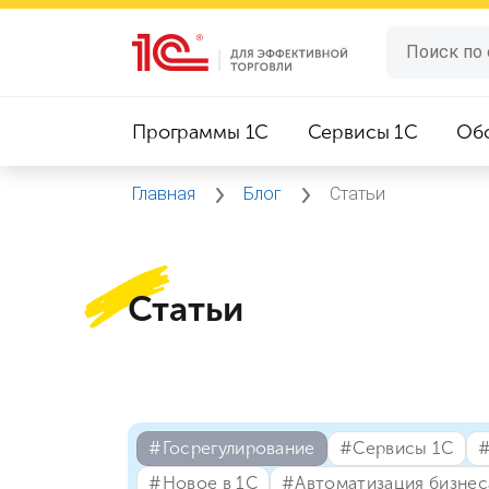
Программы 1C
Сервисы 1C
Об
Главная
Блог
Статьи
Статьи
#⁣Госрегулирование
#⁣Сервисы 1С
#
#⁣Новое в 1С
#⁣Автоматизация бизнес