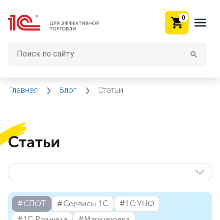
0
Главная
Блог
Статьи
Статьи
#⁣СПОТ
#⁣Сервисы 1С
#⁣1С:УНФ
#⁣1С:Розница
#⁣Маркировка