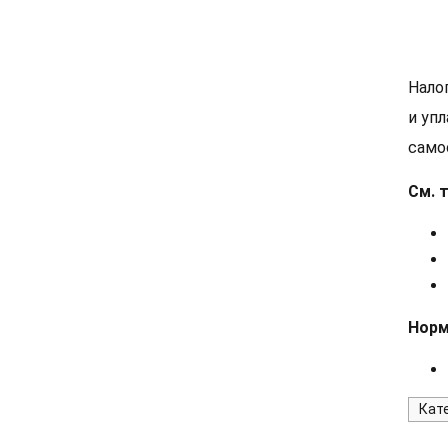
Нало
и уп
самос
См. 
Норм
Кат