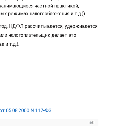
 занимающиеся частной практикой,
ых режимах налогообложения и т.д.)).
 год. НДФЛ рассчитывается, удерживается
или налогоплательщик делает это
и т.д.).
т 05.08.2000 N 117-ФЗ
0