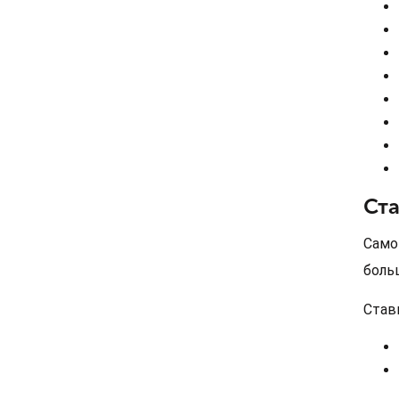
Ст
Само
боль
Став