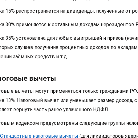
ка 15% распространяется на дивиденды, полученные от р
ка 30% применяется к остальным доходам нерезидентов 
ка 35% установлена для любых выигрышей и призов (начи
торых случаев получения процентных доходов по вкладам 
чении заёмных средств и т.д
логовые вычеты
говые вычеты могут применяться только гражданами РФ,
ке 13%. Налоговый вычет или уменьшает размер дохода, с 
оляет вернуть часть ранее уплаченного НДФЛ.
говым кодексом предусмотрены следующие группы нало
Стандартные налоговые вычеты
(для ликвидаторов ядерн