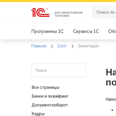
Программы 1C
Сервисы 1C
Об
Главная
Блог
Википедия
Н
п
Все страницы
Банки и эквайринг
Нало
Документооборот
Кадры