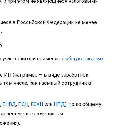
Ф, и при этом не являющиеся налоговыми
щиеся в Российской Федерации не менее
в.
х:
лучае, если они применяют
общую систему
не ИП (например — в виде заработной
в том числе, как наёмный сотрудник в
Н
,
ЕНВД
,
ПСН
,
ЕСХН
или
НПД
), то по общему
деленные исключения: см.
ожения).