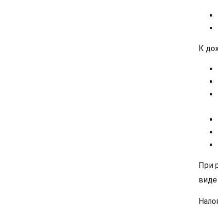
К до
При 
виде
Нало