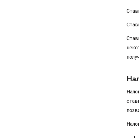
Став
Став
Став
неко
полу
На
Нало
став
позв
Нало