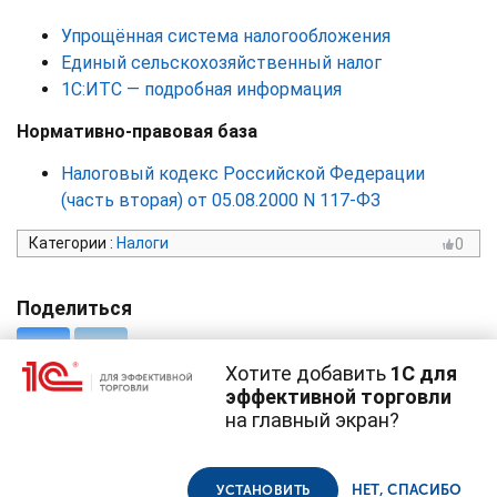
Упрощённая система налогообложения
Единый сельскохозяйственный налог
1С:ИТС — подробная информация
Нормативно-правовая база
Налоговый кодекс Российской Федерации
(часть вторая) от 05.08.2000 N 117-ФЗ
Категории
:
Налоги
0
Поделиться
Хотите добавить
1С для
эффективной торговли
на главный экран?
Cайт использует
cookie-файлы
(файлы с данными о прошлых
посещениях сайта).
Продолжая использовать наш сайт, вы даете согласие на
© 1С, 2026. Все права защищены
использование файлов cookie в соответствии с
политикой
НЕТ, СПАСИБО
УСТАНОВИТЬ