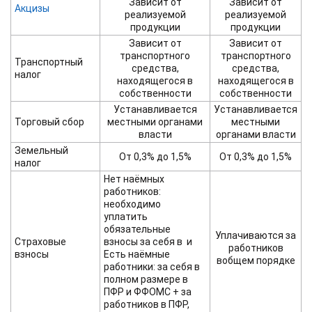
Зависит от
Зависит от
Акцизы
реализуемой
реализуемой
продукции
продукции
Зависит от
Зависит от
транспортного
транспортного
Транспортный
средства,
средства,
налог
находящегося в
находящегося в
собственности
собственности
Устанавливается
Устанавливается
Торговый сбор
местными органами
местными
власти
органами власти
Земельный
От 0,3% до 1,5%
От 0,3% до 1,5%
налог
Нет наёмных
работников:
необходимо
уплатить
обязательные
Уплачиваются за
Страховые
взносы за себя в и
работников
взносы
Есть наёмные
вобщем порядке
работники: за себя в
полном размере в
ПФР и ФФОМС + за
работников в ПФР,