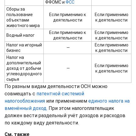
ФФОМС и
ФСС
Сборы за
пользование
Если применимо к
Если применимо
объектами
деятельности
к деятельности
животного мира
Если применимо к
Если применимо
Водный налог
деятельности
к деятельности
Налог на игорный
Если применимо
—
бизнес
к деятельности
Налог на
дополнительный
Если применимо
доход от добычи
—
к деятельности
углеводородного
сырья
По разным видам деятельности ОСН можно
совмещать с
патентной системой
налогообложения
или применением
единого налога на
вменённый доход
. При этом налогоплательщик
должен вести раздельный учёт доходов и расходов
по каждому виду деятельности.
См. также